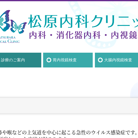
診療のご案内
胃内視鏡検査
大腸内視鏡検査
一般内科
風邪症候群
花粉症
頭痛・片頭痛
急性胃腸炎・感染性腸炎
生活習慣病
高血圧
脂質異常症（高脂血症）
糖尿病
鼻や喉などの上気道を中心に起こる急性のウイルス感染症です