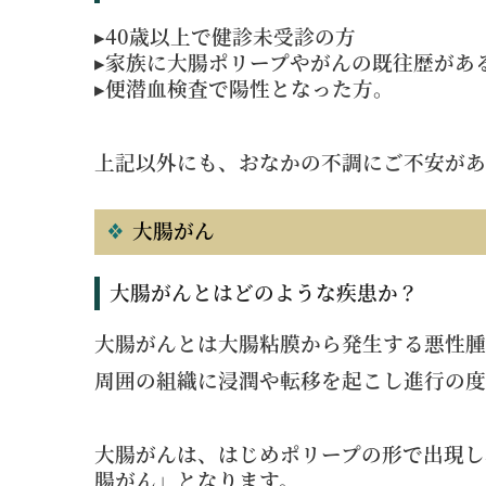
▸
40
歳以上で健診未受診の方
▸
家族に大腸ポリープやがんの既往歴があ
▸
便潜血検査で陽性となった方。
上記以外にも、おなかの不調にご不安があ
大腸がん
大腸がんとはどのような疾患か？
大腸がんとは大腸粘膜から発生する悪性腫
周囲の組織に浸潤や転移を起こし進行の度
大腸がんは、はじめポリープの形で出現し
腸がん」となります。