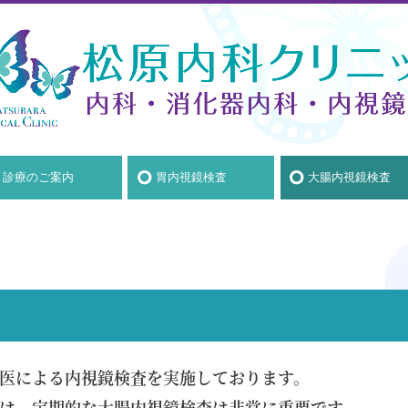
診療のご案内
胃内視鏡検査
大腸内視鏡検査
一般内科
風邪症候群
花粉症
頭痛・片頭痛
急性胃腸炎・感染性腸炎
生活習慣病
高血圧
脂質異常症（高脂血症）
糖尿病
医による内視鏡検査を実施しております。
は、定期的な大腸内視鏡検査は非常に重要です。